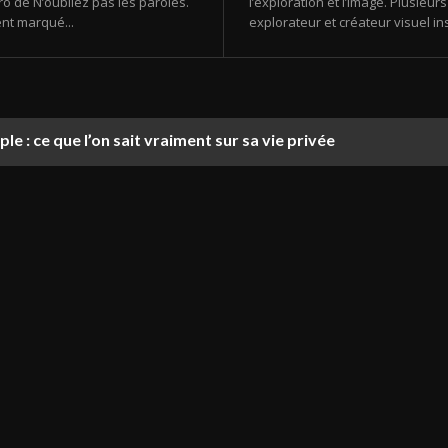
o de N’oubliez pas les paroles.
l’exploration et l’image. Plusie
nt marqué...
explorateur et créateur visuel ins
le : ce que l’on sait vraiment sur sa vie privée