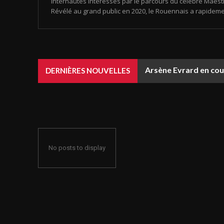
internautes intéressés par le parcours du célèbre Maestr
Révélé au grand public en 2020, le Rouennais a rapideme
Arsène Evrard en coup
DERNIÈRES NOUVELLES
No posts to display