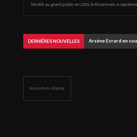
Révélé au grand public en 2020, le Rouennais a rapideme
Arsène Evrard en coup
DERNIÈRES NOUVELLES
No posts to display