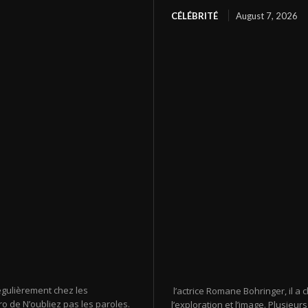
CÉLÉBRITÉ
August 7, 2026
égulièrement chez les
l’actrice Romane Bohringer, il a
o de N’oubliez pas les paroles.
l’exploration et l’image. Plusie