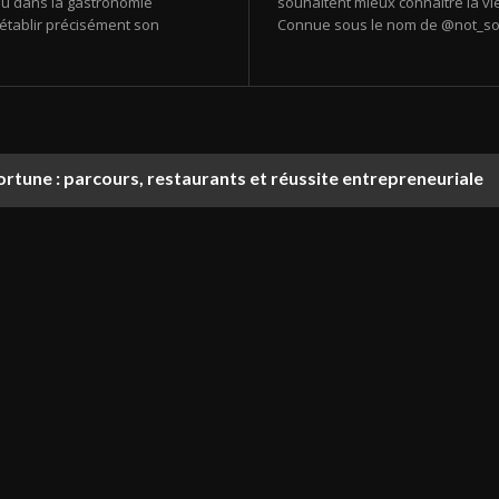
u dans la gastronomie
souhaitent mieux connaître la vie
’établir précisément son
Connue sous le nom de @not_so_s
rtune : parcours, restaurants et réussite entrepreneuriale