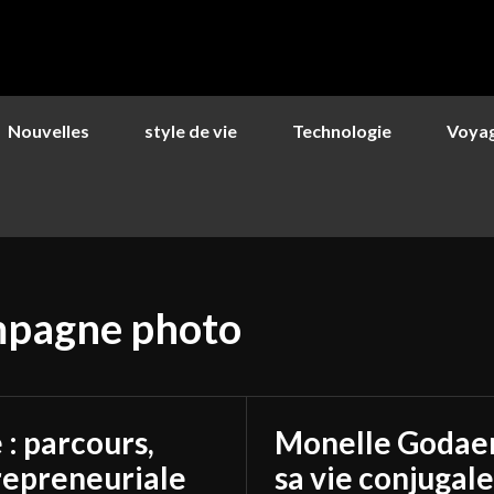
Nouvelles
style de vie
Technologie
Voya
ompagne photo
: parcours,
Monelle Godaert 
trepreneuriale
sa vie conjugal