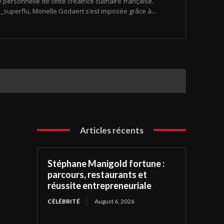
 personnelle de cette créatrice culinaire française.
uperflu, Monelle Godaert s’est imposée grâce à...
Articles récents
Stéphane Manigold fortune :
parcours, restaurants et
réussite entrepreneuriale
CÉLÉBRITÉ
August 6, 2026