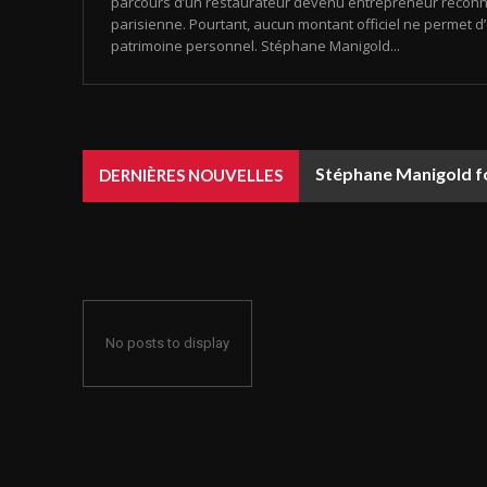
parcours d’un restaurateur devenu entrepreneur reconn
parisienne. Pourtant, aucun montant officiel ne permet d
patrimoine personnel. Stéphane Manigold...
Stéphane Manigold fo
DERNIÈRES NOUVELLES
No posts to display