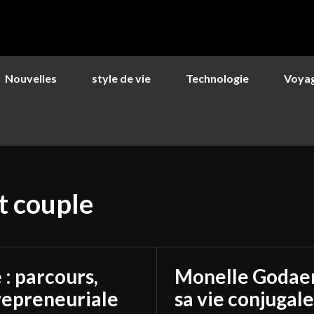
Nouvelles
style de vie
Technologie
Voya
t couple
: parcours,
Monelle Godaert 
trepreneuriale
sa vie conjugal