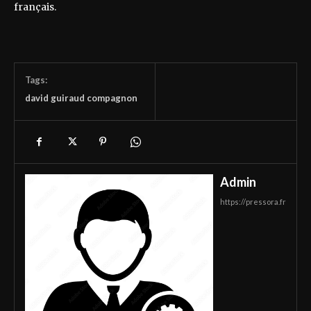
français.
Tags:
david guiraud compagnon
Admin
https://pressora.fr