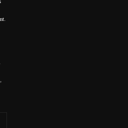
s
nt.
n
,