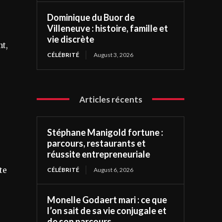
Dominique du Buor de
Villeneuve : histoire, famille et
vie discrète
nt,
CÉLÉBRITÉ
August 3, 2026
e
Articles récents
Stéphane Manigold fortune :
parcours, restaurants et
réussite entrepreneuriale
te
CÉLÉBRITÉ
August 6, 2026
Monelle Godaert mari : ce que
l’on sait de sa vie conjugale et
de son parcours