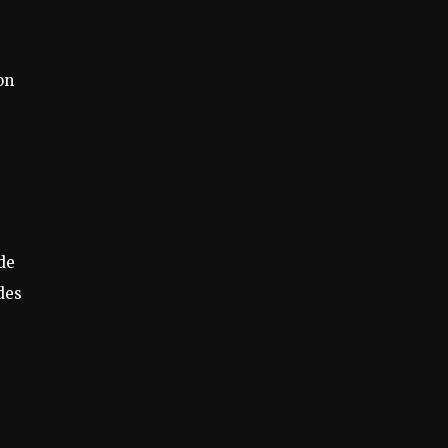
on
de
des
e