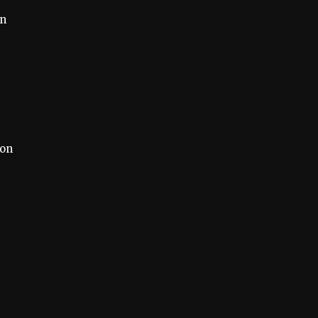
on
,
non